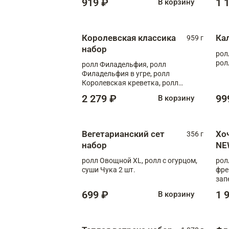
919 ₽
1 
В корзину
Королевская классика
Ка
959 г
набор
рол
рол
ролл Филадельфия, ролл
Филадельфия в угре, ролл
Королевская креветка, ролл
Калифорния
2 279 ₽
99
В корзину
Вегетарианский сет
Хо
356 г
набор
NE
ролл Овощной XL, ролл с огурцом,
рол
суши Чука 2 шт.
фре
зап
699 ₽
1 
В корзину