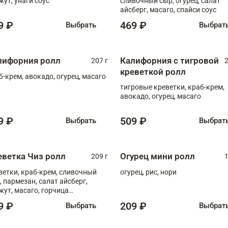
жут, унаги соус
сливочный сыр, огурец, салат
айсберг, масаго, спайси соус
9 ₽
469 ₽
Выбрать
Выбрат
лифорния ролл
Калифорния с тигровой
207 г
2
креветкой ролл
б-крем, авокадо, огурец, масаго
тигровые креветки, краб-крем,
авокадо, огурец, масаго
9 ₽
509 ₽
Выбрать
Выбрат
еветка Чиз ролл
Огурец мини ролл
209 г
1
ветки, краб-крем, сливочный
огурец, рис, нори
, пармезан, салат айсберг,
жут, масаго, горчица
онская, медовый соус
9 ₽
209 ₽
Выбрать
Выбрат