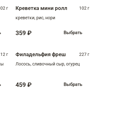
Креветка мини ролл
02 г
102 г
креветки, рис, нори
359 ₽
ь
Выбрать
Филадельфия фреш
12 г
227 г
ты
Лосось, сливочный сыр, огурец
459 ₽
ь
Выбрать