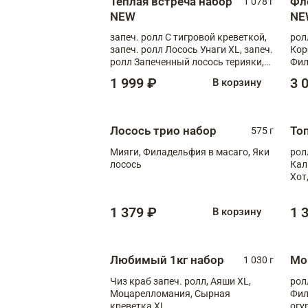
Теплая встреча набор
Фл
1 078 г
NEW
NE
запеч. ролл С тигровой креветкой,
рол
запеч. ролл Лосось Унаги XL, запеч.
Кор
ролл Запеченный лосось терияки,
Фил
запеч. ролл Румяный XL
Лос
1 999 ₽
3 
В корзину
Тиг
зап
Лосось трио набор
То
575 г
Мияги, Филадельфия в масаго, Яки
рол
лосось
Кал
Хот
тер
1 379 ₽
1 
В корзину
Любимый 1кг набор
Мо
1 030 г
Чиз краб запеч. ролл, Аяши XL,
рол
Моцарелломания, Сырная
Фил
креветка XL
огу