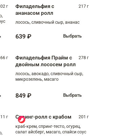
Филадельфия с
02 г
217 г
ананасом ролл
о,
оус
лосось, сливочный сыр, ананас
639 ₽
ь
Выбрать
Филадельфия Прайм с
66 г
278 г
двойным лососем ролл
лосось, авокадо, сливочный сыр,
микрозелень, масаго
849 ₽
ь
Выбрать
Спринг-ролл с крабом
11 г
201 г
краб-крем, спринг-тесто, огурец,
салат айсберг, масаго, спайси соус
о,