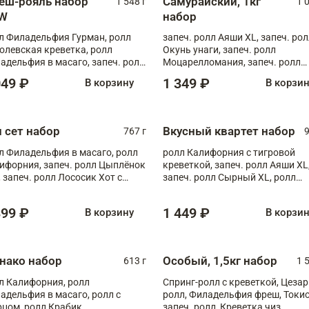
еш-рояль набор
Самурайский, 1кг
1 548 г
1 
W
набор
л Филадельфия Гурман, ролл
запеч. ролл Аяши XL, запеч. ро
олевская креветка, ролл
Окунь унаги, запеч. ролл
адельфия в масаго, запеч. ролл
Моцарелломания, запеч. ролл
ось Унаги XL, запеч. ролл
Килиманджаро
049 ₽
1 349 ₽
В корзину
В корзи
ровая креветка с моцареллой,
еч. ролл Эби краб с лососем
п сет набор
Вкусный квартет набор
767 г
9
л Филадельфия в масаго, ролл
ролл Калифорния с тигровой
ифорния, запеч. ролл Цыплёнок
креветкой, запеч. ролл Аяши XL
, запеч. ролл Лососик Хот с
запеч. ролл Сырный XL, ролл
ияки , запеч. ролл Крабик Хот
Калифорния
399 ₽
1 449 ₽
В корзину
В корзи
нако набор
Особый, 1,5кг набор
613 г
1 
л Калифорния, ролл
Спринг-ролл с креветкой, Цезар
адельфия в масаго, ролл с
ролл, Филадельфия фреш, Токи
рцом, ролл Крабик
запеч. ролл, Креветка чиз,