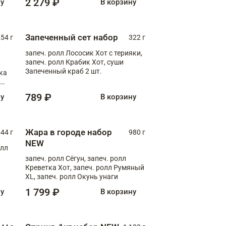
2 279 ₽
ну
В корзину
Запеченный сет набор
254 г
322 г
запеч. ролл Лососик Хот с терияки,
запеч. ролл Крабик Хот, суши
Запеченный краб 2 шт.
ка
ролл
789 ₽
ну
В корзину
Жара в городе набор
44 г
980 г
NEW
олл
запеч. ролл Сёгун, запеч. ролл
Креветка Хот, запеч. ролл Румяный
XL, запеч. ролл Окунь унаги
1 799 ₽
ну
В корзину