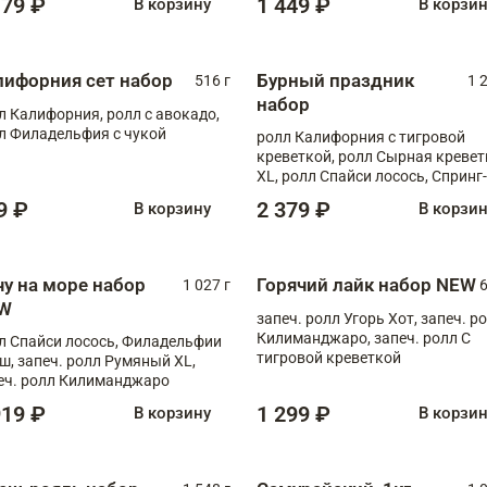
179 ₽
1 449 ₽
В корзину
В корзи
лифорния сет набор
Бурный праздник
516 г
1 
набор
л Калифорния, ролл с авокадо,
л Филадельфия с чукой
ролл Калифорния с тигровой
креветкой, ролл Сырная кревет
XL, ролл Спайси лосось, Спринг-
ролл с угрем и лососем, запеч. 
9 ₽
2 379 ₽
В корзину
В корзи
Медовая креветка
чу на море набор
Горячий лайк набор NEW
1 027 г
6
W
запеч. ролл Угорь Хот, запеч. р
Килиманджаро, запеч. ролл С
л Спайси лосось, Филадельфии
тигровой креветкой
ш, запеч. ролл Румяный XL,
еч. ролл Килиманджаро
919 ₽
1 299 ₽
В корзину
В корзи