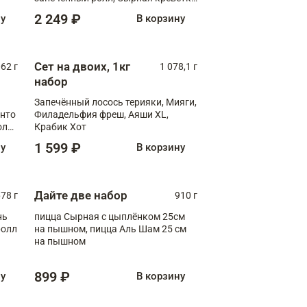
XL
2 249 ₽
ну
В корзину
Сет на двоих, 1кг
062 г
1 078,1 г
набор
Запечённый лосось терияки, Мияги,
анто
Филадельфия фреш, Аяши XL,
олл
Крабик Хот
1 599 ₽
ну
В корзину
Дайте две набор
78 г
910 г
нь
пицца Сырная с цыплёнком 25см
ролл
на пышном, пицца Аль Шам 25 см
на пышном
899 ₽
ну
В корзину