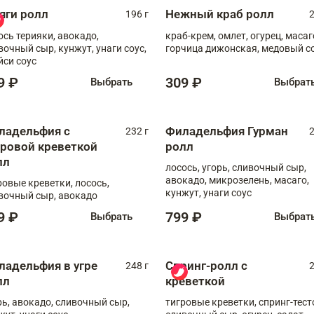
яги ролл
Нежный краб ролл
196 г
2
ось терияки, авокадо,
краб-крем, омлет, огурец, масаг
вочный сыр, кунжут, унаги соус,
горчица дижонская, медовый с
йси соус
9 ₽
309 ₽
Выбрать
Выбрат
ладельфия с
Филадельфия Гурман
232 г
2
гровой креветкой
ролл
лл
лосось, угорь, сливочный сыр,
авокадо, микрозелень, масаго,
ровые креветки, лосось,
кунжут, унаги соус
вочный сыр, авокадо
9 ₽
799 ₽
Выбрать
Выбрат
ладельфия в угре
Спринг-ролл с
248 г
2
лл
креветкой
рь, авокадо, сливочный сыр,
тигровые креветки, спринг-тест