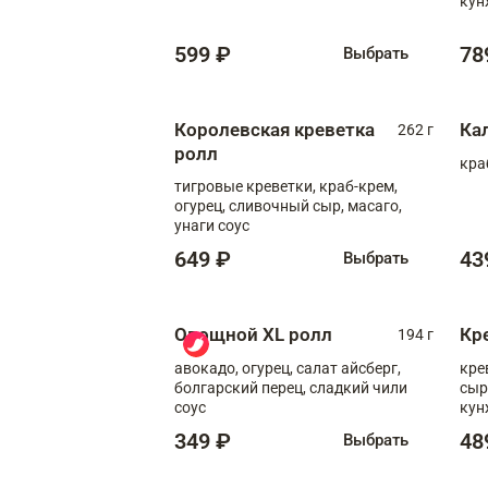
кун
599 ₽
78
Выбрать
Королевская креветка
Ка
262 г
ролл
кра
тигровые креветки, краб-крем,
огурец, сливочный сыр, масаго,
унаги соус
649 ₽
43
Выбрать
Овощной XL ролл
Кр
194 г
авокадо, огурец, салат айсберг,
кре
болгарский перец, сладкий чили
сыр
соус
кун
диж
349 ₽
48
Выбрать