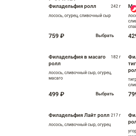
Филадельфия ролл
Ми
242 г
лосось, огурец, сливочный сыр
лос
сли
спа
759 ₽
42
Выбрать
Филадельфия в масаго
Фи
182 г
ролл
ти
ро
лосось, сливочный сыр, огурец,
масаго
тиг
сли
499 ₽
79
Выбрать
Филадельфия Лайт ролл
Фи
217 г
ро
лосось, сливочный сыр, огурец
уго