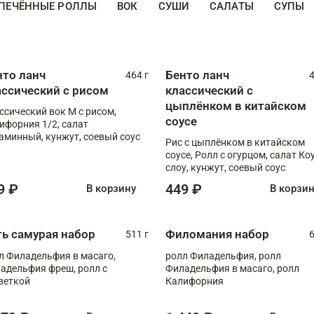
ПЕЧЁННЫЕ РОЛЛЫ
ВОК
СУШИ
САЛАТЫ
СУПЫ
нто ланч
Бенто ланч
464 г
4
ассический с рисом
классический с
цыплёнком в китайском
ссический вок М с рисом,
соусе
ифорния 1/2, салат
аминный, кунжут, соевый соус
Рис с цыплёнком в китайском
соусе, Ролл с огурцом, салат Ко
слоу, кунжут, соевый соус
9 ₽
449 ₽
В корзину
В корзи
ть самурая набор
Филомания набор
511 г
6
л Филадельфия в масаго,
ролл Филадельфия, ролл
адельфия фреш, ролл с
Филадельфия в масаго, ролл
веткой
Калифорния