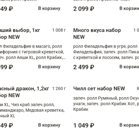
Запечённый лосось терияки,
049 ₽
2 099 ₽
В корзину
В корзи
Флорида
чший выбор, 1кг
Много вкуса набор
1 008 г
1 
бор NEW
NEW
л Филадельфия в масаго, ролл
ролл Филадельфия в угре, ролл
ифорния с тигровой креветкой,
Филадельфия, запеч. ролл Пик
еч. ролл Аяши XL, ролл Крабик,
с креветкой и лососем, запеч. р
еч. ролл Лосось терияки
С тигровой креветкой
499 ₽
2 499 ₽
В корзину
В корзи
асный дракон, 1,2кг
Чилл сет набор NEW
1 260 г
6
бор NEW
запеч. ролл Румяный, ролл Оку
унаги, запеч. ролл Крабик Хот, 
и XL, Чиз краб запеч.ролл,
Крабик
иманджаро, Медовая креветка,
ный XL
949 ₽
1 049 ₽
В корзину
В корзи