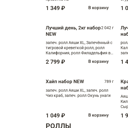
1 349 ₽
1 
В корзину
Лучший день, 2кг набор
Лу
2 042 г
NEW
на
запеч. ролл Аяши XL, Запечённый с
рол
тигровой креветкой ролл, ролл
Кал
Калифорния, ролл Филадельфия в
зап
масаго, запеч. ролл Румяный XL,
зап
2 799 ₽
1 
В корзину
запеч. ролл Моцарелломания, ролл
Сырная креветка XL, запеч. ролл
Сырный XL
Хайп набор NEW
Кр
789 г
на
запеч. ролл Аяши XL, запеч. ролл
Чиз краб, запеч. ролл Окунь унаги
Аяш
Кил
Сыр
1 049 ₽
1 
В корзину
РОЛЛЫ