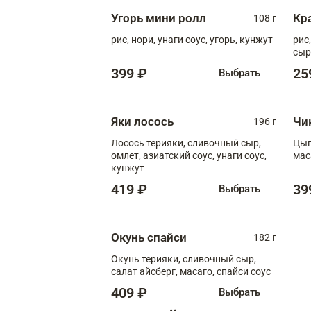
Угорь мини ролл
Кр
108 г
рис, нори, унаги соус, угорь, кунжут
рис
сыр
399 ₽
25
Выбрать
Яки лосось
Чи
196 г
Лосось терияки, сливочный сыр,
Цып
омлет, азиатский соус, унаги соус,
мас
кунжут
419 ₽
39
Выбрать
Окунь спайси
182 г
Окунь терияки, сливочный сыр,
салат айсберг, масаго, спайси соус
409 ₽
Выбрать