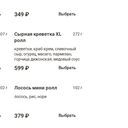
349 ₽
ь
Выбрать
Сырная креветка XL
07 г
272 г
ролл
креветки, краб-крем, сливочный
сыр, огурец, масаго, пармезан,
горчица дижонская, медовый соус
599 ₽
ь
Выбрать
Лосось мини ролл
02 г
102 г
лосось, рис, нори
379 ₽
ь
Выбрать