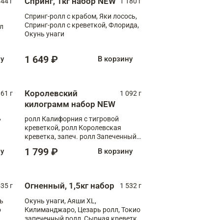
Спринг, 1кг набор NEW
044 г
1 180 г
Спринг-ролл с крабом, Яки лосось,
Спринг-ролл с креветкой, Флорида,
лл
Окунь унаги
1 649 ₽
ну
В корзину
Королевский
61 г
1 092 г
килограмм набор NEW
,
ролл Калифорния с тигровой
креветкой, ролл Королевская
креветка, запеч. ролл Запеченный
лосось терияки, запеч. ролл Аяши
1 799 ₽
ну
В корзину
XL, запеч. ролл Крабик Хот
Огненный, 1,5кг набор
535 г
1 532 г
ь
Окунь унаги, Аяши XL,
о
Килиманджаро, Цезарь ролл, Токио
запеченный ролл, Сырная креветка