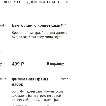
ДЕСЕРТЫ
ДОПОЛНИТЕЛЬНО
НАПИТКИ
Бенто ланч с креветками
64 г
417 г
Креветки темпура, Ролл с огурцом ,
рис, салат Коул слоу, чили соус
ул
499 ₽
ну
В корзину
Филомания Прайм
31 г
792 г
набор
ролл Филадельфия Гурман, ролл
Филадельфия в угре с тигровой
креветкой, ролл Филадельфия
Прайм с двойным лососем