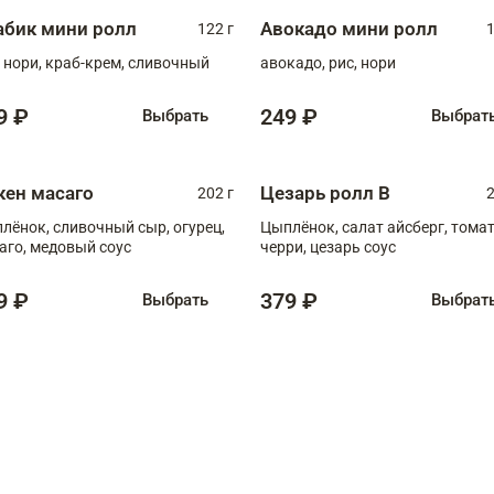
абик мини ролл
Авокадо мини ролл
122 г
1
, нори, краб-крем, сливочный
авокадо, рис, нори
9 ₽
249 ₽
Выбрать
Выбрат
кен масаго
Цезарь ролл В
202 г
2
лёнок, сливочный сыр, огурец,
Цыплёнок, салат айсберг, тома
аго, медовый соус
черри, цезарь соус
9 ₽
379 ₽
Выбрать
Выбрат