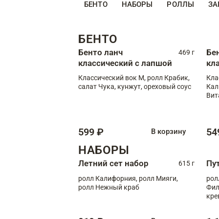
БЕНТО
НАБОРЫ
РОЛЛЫ
ЗА
БЕНТО
Бенто ланч
Бе
469 г
классический с лапшой
кл
Классический вок М, ролл Крабик,
Кла
салат Чука, кунжут, ореховый соус
Кал
Вит
599 ₽
54
В корзину
НАБОРЫ
Летний сет набор
Пу
615 г
ролл Калифорния, ролл Мияги,
рол
ролл Нежный краб
Фил
кре